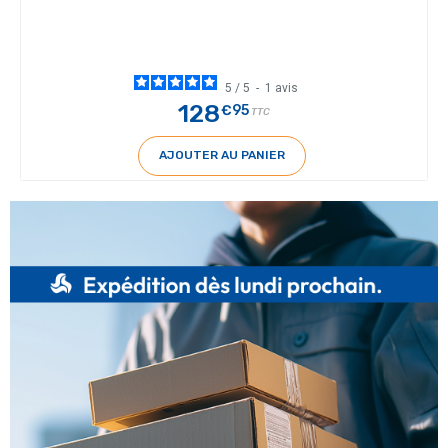
5
/
5
-
1
avis
128
€95
TTC
AJOUTER AU PANIER