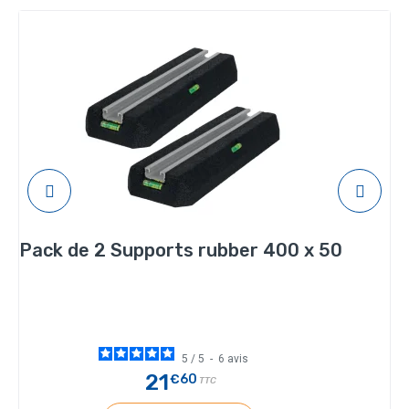
Pack de 2 Supports rubber 400 x 50
5
/
5
-
6
avis
21
€60
TTC