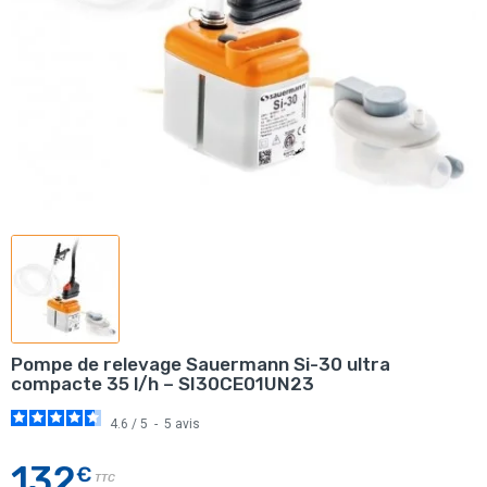
Pompe de relevage Sauermann Si-30 ultra
compacte 35 l/h – SI30CE01UN23
4.6
/
5
-
5
avis
132
€
TTC