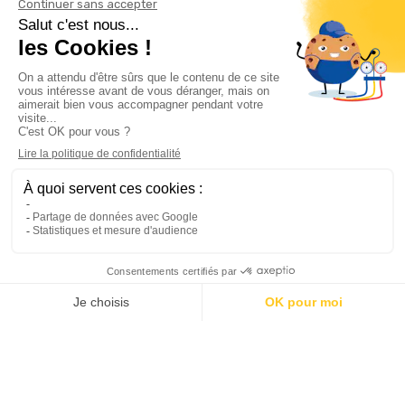
Informations

Climservice

Informations

Votre compte

Inscrivez-vous à notre newsletter

© 2025
Groupe Proservice
Tous droits réservés