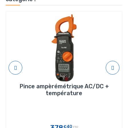
Pince ampèrémétrique AC/DC +
température
378
€40
TTC