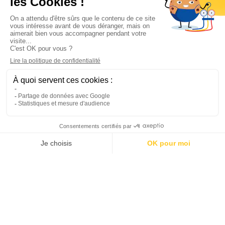
Informations

Climservice

Informations

Votre compte

Inscrivez-vous à notre newsletter

© 2025
Groupe Proservice
Tous droits réservés