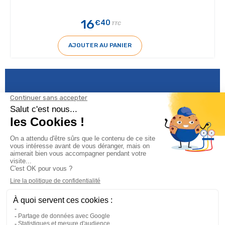
16
€40
TTC
AJOUTER AU PANIER
Informations

Climservice
