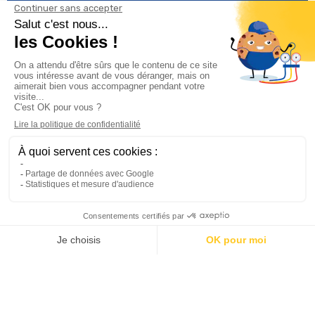
Informations

Climservice

Informations

Votre compte

Inscrivez-vous à notre newsletter

© 2025
Groupe Proservice
Tous droits réservés