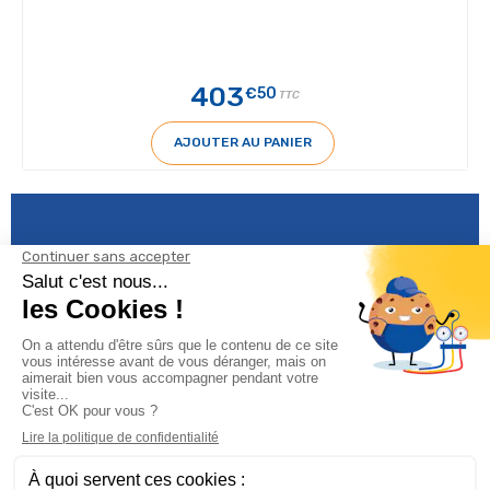
403
€50
TTC
AJOUTER AU PANIER
Informations

Climservice
