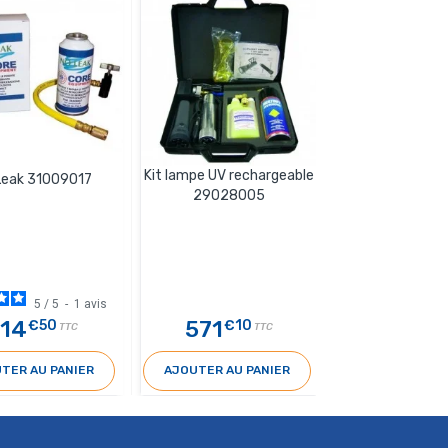
Kit lampe UV rechargeable
Traceur tous g
Leak 31009017
29028005
fluor
5
/
5
-
1
avis
114
571
26
€50
€10
€60
TTC
TTC
TER AU PANIER
AJOUTER AU PANIER
AJOUTER AU 