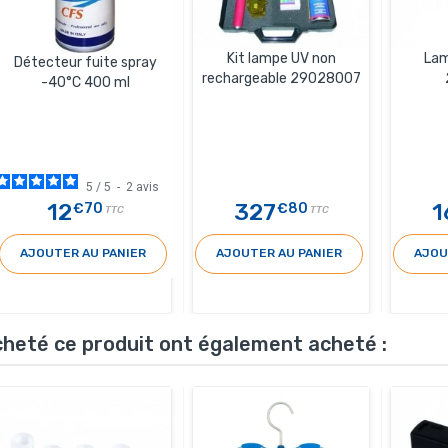
Kit lampe UV non
Lam
Détecteur fuite spray
rechargeable 29028007
-40°C 400 ml
5
/
5
-
2
avis
12
327
1
€70
€80
TTC
TTC
AJOUTER AU PANIER
AJOUTER AU PANIER
AJOU
acheté ce produit ont également acheté :