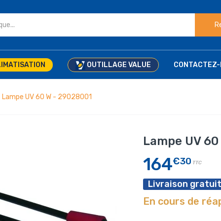
R
IMATISATION
OUTILLAGE VALUE
CONTACTEZ-
Lampe UV 60 W - 29028001
Lampe UV 60
164
€30
TTC
Livraison gratuit
En cours de ré