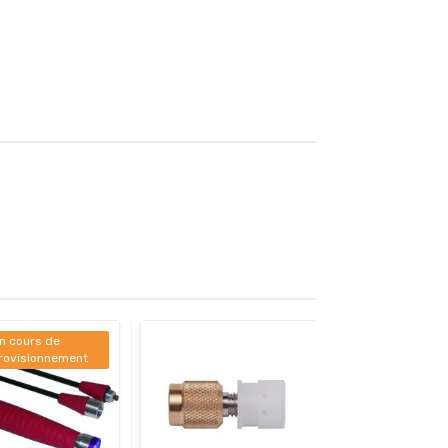
n cours de
rovisionnement