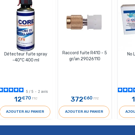
Raccord fuite R410 - 5
Détecteur fuite spray
No 
gr/an 29026110
-40°C 400 ml
5
/
5
-
2
avis
12
372
€70
€60
TTC
TTC
AJOUTER AU PANIER
AJOUTER AU PANIER
AJOU