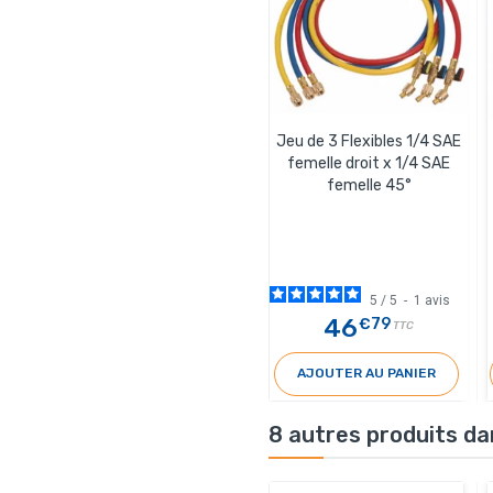
Jeu de 3 Flexibles 1/4 SAE
femelle droit x 1/4 SAE
femelle 45°
5
/
5
-
1
avis
46
€79
TTC
AJOUTER AU PANIER
8 autres produits da