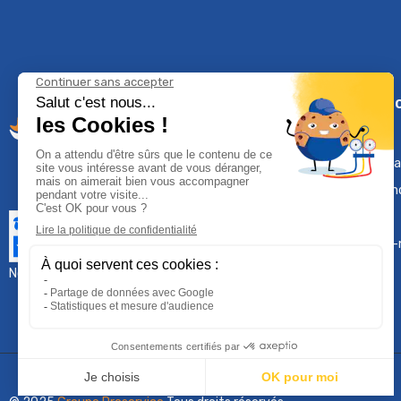
Climservi
Mentions léga
Contactez-n
Plan du site
Qui sommes-
Nous contacter :
sav@groupeproservice.fr