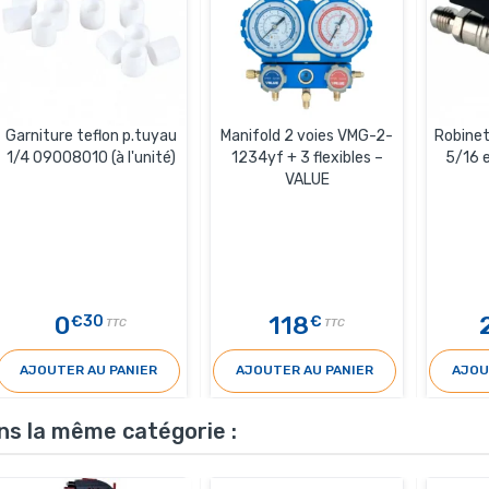
Garniture teflon p.tuyau
Manifold 2 voies VMG-2-
Robinet
1/4 09008010 (à l'unité)
1234yf + 3 flexibles –
5/16 
VALUE
0
118
€30
€
TTC
TTC
AJOUTER AU PANIER
AJOUTER AU PANIER
AJOU
ns la même catégorie :