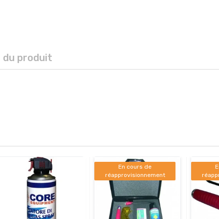
s du produit
En cours de
E
réapprovisionnement
réapp