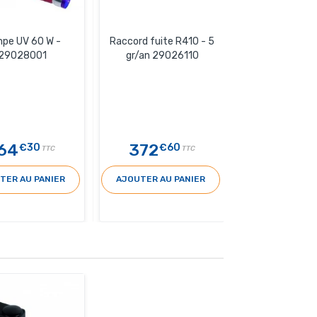
pe UV 60 W -
Raccord fuite R410 - 5
29028001
gr/an 29026110
64
372
€30
€60
TTC
TTC
TER AU PANIER
AJOUTER AU PANIER