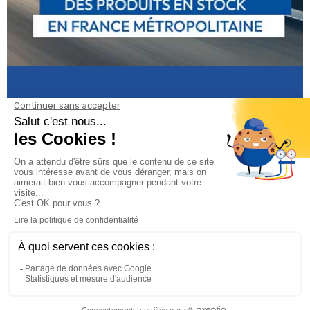
Informations

Climservice

Informations
