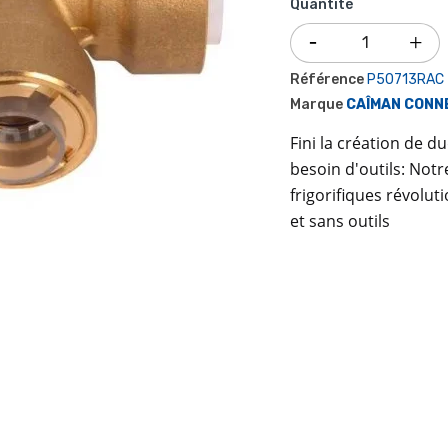
Quantité
Référence
P50713RAC
Marque
CAÎMAN CONN
Fini la création de d
besoin d'outils: Not
frigorifiques révolu
et sans outils