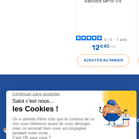
Raccord Serto 1/4’’
5
/
5
-
1
avis
12
€40
TTC
AJOUTER AU PANIER
Climservi