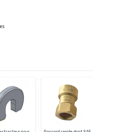
ues
 extracteur pour
Raccord rapide droit SAE