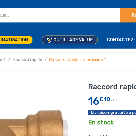
R
IMATISATION
OUTILLAGE VALUE
CONTACTEZ-
ent
Raccord rapide
Raccord rapide T à pression 1"
Raccord rapid
16
€10
TTC
Livraison gratuite à pa
En stock