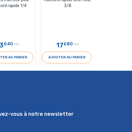
Raccord Sert
ord rapide 1/4
3/8
5
/
3
17
14
€40
€80
€10
TTC
TTC
TER AU PANIER
AJOUTER AU PANIER
AJOUTER AU 
ivez-vous à notre newsletter