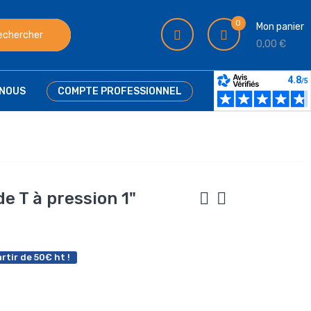
0
Mon panier
echercher
0,00 €
NOUS
COMPTE PROFESSIONNEL
e T à pression 1"
rtir de 50€ ht !