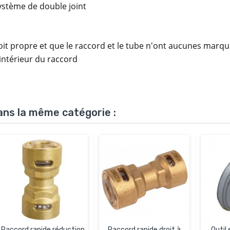
système de double joint
 soit propre et que le raccord et le tube n'ont aucunes marq
'intérieur du raccord
ans la même catégorie :
Raccord rapide réduction
Raccord rapide droit à
Outil