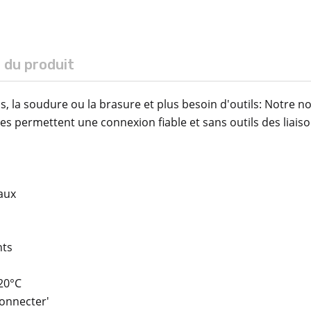
s du produit
ns, la soudure ou la brasure et plus besoin d'outils: Notre
res permettent une connexion fiable et sans outils des liaiso
gaux
nts
120°C
connecter'