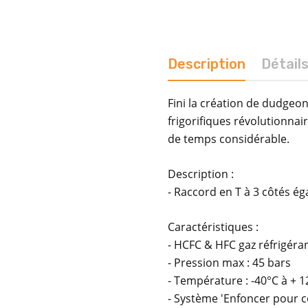
Description
Détail
Fini la création de dudgeo
frigorifiques révolutionnai
de temps considérable.
Description :
- Raccord en T à 3 côtés é
Caractéristiques :
- HCFC & HFC gaz réfrigéra
- Pression max : 45 bars
- Température : -40°C à + 
- Système 'Enfoncer pour 