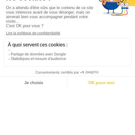
Informations

Climservice

Informations

Votre compte

Inscrivez-vous à notre newsletter

© 2025
Groupe Proservice
Tous droits réservés