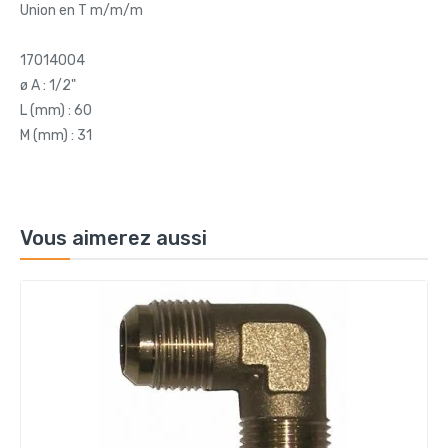
Union en T m/m/m
17014004
ø A : 1/2"
L (mm) : 60
M (mm) : 31
Vous aimerez aussi