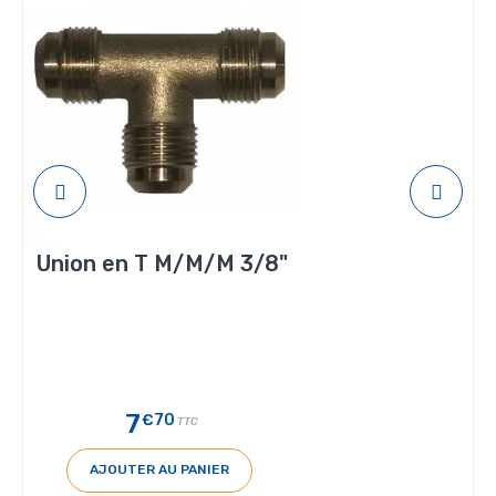
Union en T M/M/M 3/8"
7
€70
TTC
AJOUTER AU PANIER