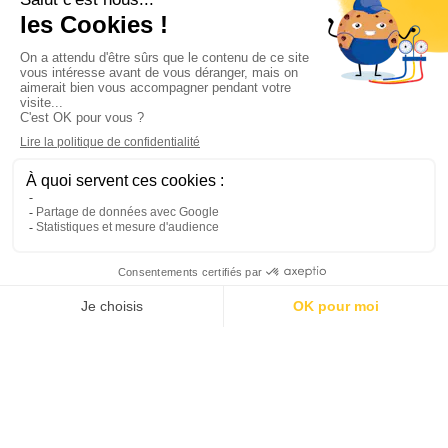
Informations

Climservice

Informations

Votre compte

Inscrivez-vous à notre newsletter

© 2025
Groupe Proservice
Tous droits réservés