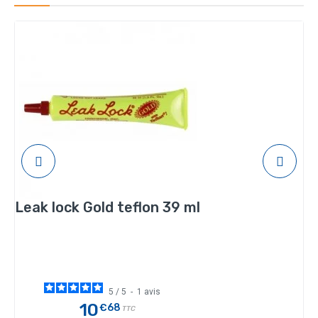
Leak lock Gold teflon 39 ml
5
/
5
-
1
avis
10
€68
TTC