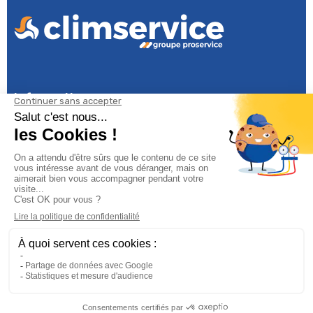
Informations

Climservice

Informations

Votre compte

Inscrivez-vous à notre newsletter

© 2025
Groupe Proservice
Tous droits réservés