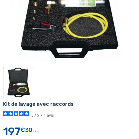
Kit de lavage avec raccords
5
/
5
-
1
avis
197
€30
TTC