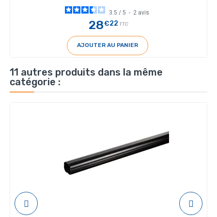
3.5
/
5
-
2
avis
28
€22
TTC
AJOUTER AU PANIER
11 autres produits dans la même
catégorie :