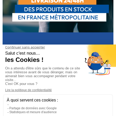
Informations

Climservice

Informations
