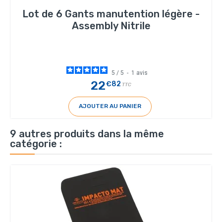
Lot de 6 Gants manutention légère -
Assembly Nitrile
5
/
5
-
1
avis
22
€82
TTC
AJOUTER AU PANIER
9 autres produits dans la même
catégorie :