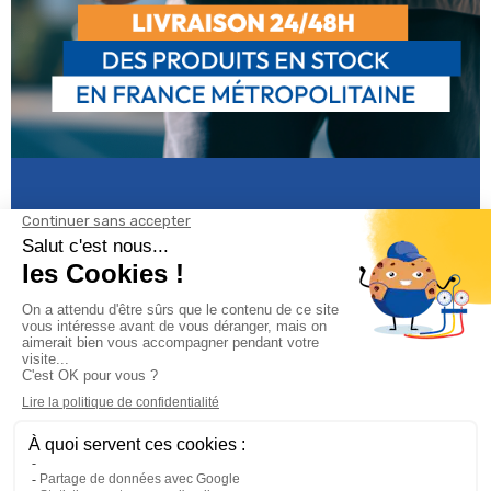
Informations

Climservice
