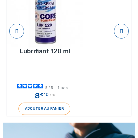
Lubrifiant 120 ml
5
/
5
-
1
avis
8
€10
TTC
AJOUTER AU PANIER