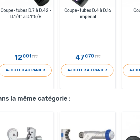
Coupe-tubes D.7 à D.42 -
Coupe-tubes D.4 à D.16
Co
D.1/4'' à D.1''5/8
impérial
12
47
€01
€70
TTC
TTC
AJOUTER AU PANIER
AJOUTER AU PANIER
AJOU
ans la même catégorie :