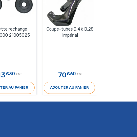
ette rechange
Coupe-tubes D.4 à D.28
Coupe-tubes D.
1000 21005025
impérial
impéria
13
70
47
€30
€60
€70
TTC
TTC
TER AU PANIER
AJOUTER AU PANIER
AJOUTER AU 