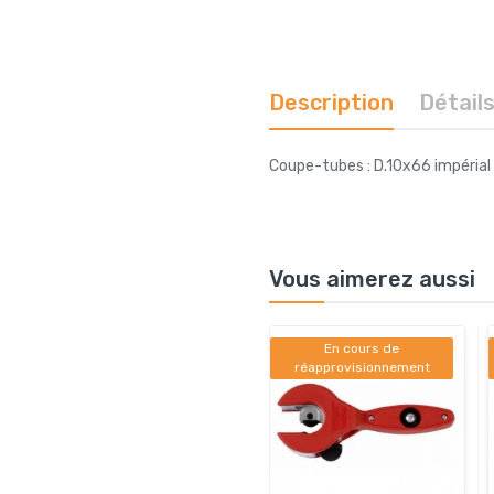
Description
Détail
Coupe-tubes : D.10x66 impéria
Vous aimerez aussi
En cours de
réapprovisionnement