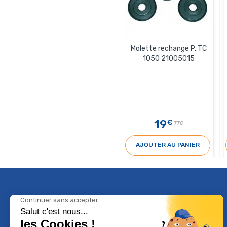
Molette rechange P. TC
1050 21005015
19
€
TTC
AJOUTER AU PANIER