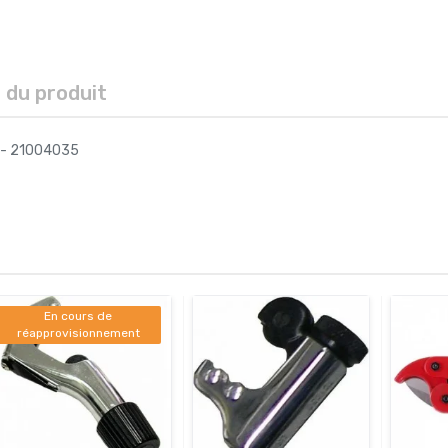
s du produit
l - 21004035
En cours de
réapprovisionnement