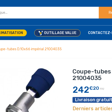
R
IMATISATION
OUTILLAGE VALUE
CONTACTEZ-
upe-tubes D.10x66 impérial 21004035
Coupe-tubes 
21004035
242
€20
TTC
Livraison gratuit
Derniers article