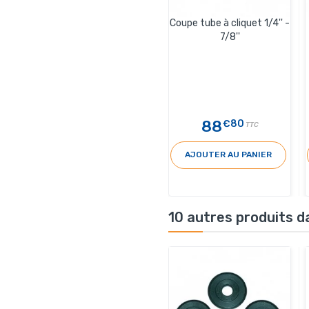
Coupe tube à cliquet 1/4'' -
7/8''
88
€80
TTC
AJOUTER AU PANIER
10 autres produits d