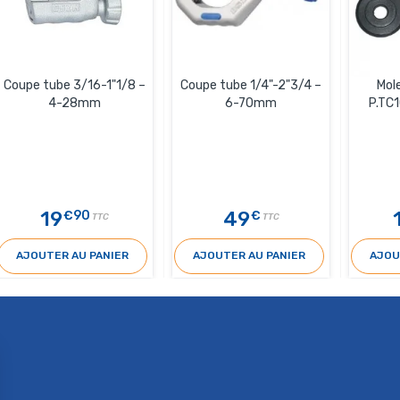
Coupe tube 3/16-1"1/8 –
Coupe tube 1/4"-2"3/4 –
Mol
4-28mm
6-70mm
P.TC
19
49
€90
€
TTC
TTC
AJOUTER AU PANIER
AJOUTER AU PANIER
AJOU