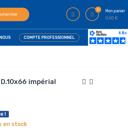
0
Mon panier
echercher
0,00 €
NOUS
COMPTE PROFESSIONNEL
D.10x66 impérial
e !
s en stock