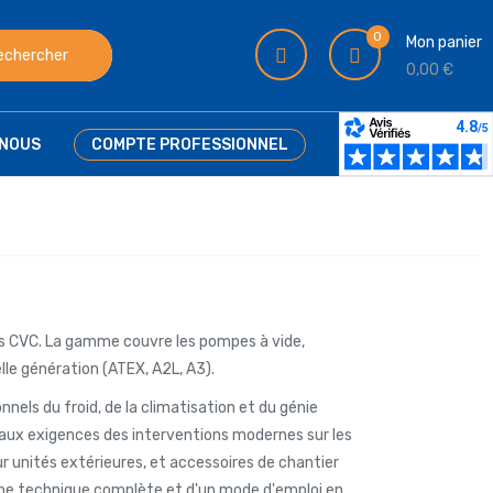
0
Mon panier
echercher
0,00 €
NOUS
COMPTE PROFESSIONNEL
urs CVC. La gamme couvre les pompes à vide,
lle génération (ATEX, A2L, A3).
els du froid, de la climatisation et du génie
 aux exigences des interventions modernes sur les
 unités extérieures, et accessoires de chantier
che technique complète et d'un mode d'emploi en