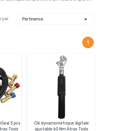

r par :
Pertinence
1
eSeal 3 pcs
Clé dynamométrique digitale
rax Tools
ajustable 60 Nm Atrax Tools