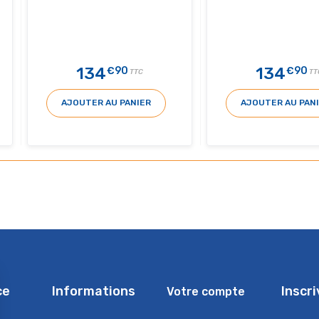
134
134
€90
€90
TTC
TT
AJOUTER AU PANIER
AJOUTER AU PAN
ce
Informations
Inscr
Votre compte