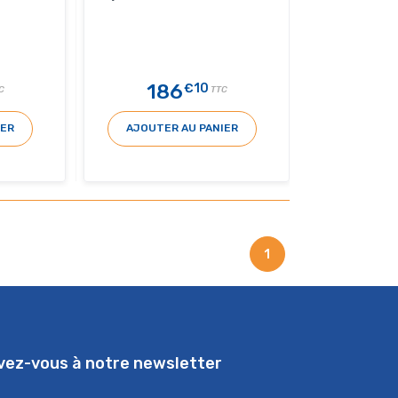
186
€10
C
TTC
IER
AJOUTER AU PANIER
1
ivez-vous à notre newsletter