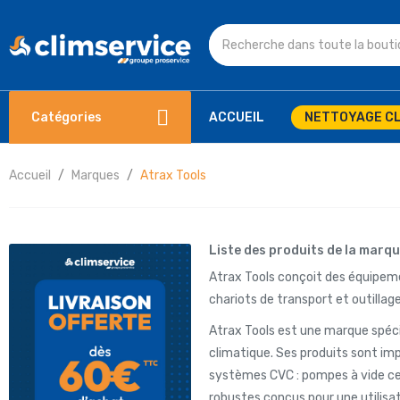
Catégories
ACCUEIL
NETTOYAGE CL
Accueil
Marques
Atrax Tools
Liste des produits de la marq
Atrax Tools conçoit des équipeme
chariots de transport et outillag
Atrax Tools est une marque spécia
climatique. Ses produits sont im
systèmes CVC : pompes à vide ce
robustes conçus pour une utilis