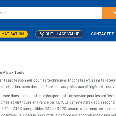
R
IMATISATION
OUTILLAGE VALUE
CONTACTEZ-
ue Atrax Tools
nts professionnels pour les techniciens frigoristes et les installate
e de chantier, avec des certifications adaptées aux réfrigérants nouve
lisée dans la conception d'équipements de service pour les professionn
portés et distribués en France par CBM. La gamme Atrax Tools répond
rtifiées ATEX compatibles R32 et R290, chariots de manutention pour
ation intensive. Chaque produit de la gamme est accompagné d'une fi