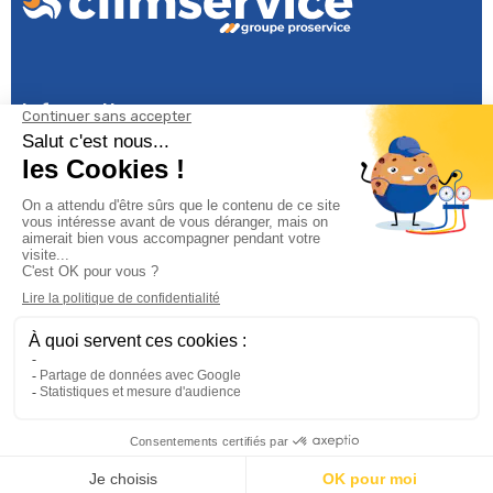
Informations

Climservice

Informations

Votre compte

Inscrivez-vous à notre newsletter

© 2025
Groupe Proservice
Tous droits réservés