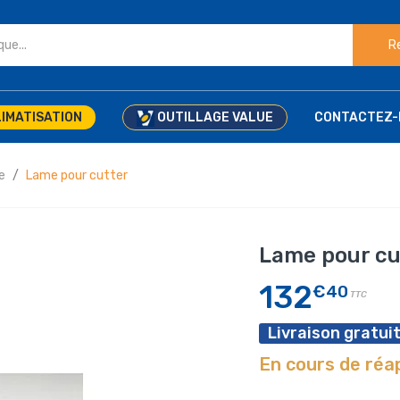
R
IMATISATION
OUTILLAGE VALUE
CONTACTEZ-
e
Lame pour cutter
Lame pour cu
132
€40
TTC
Livraison gratuit
En cours de ré